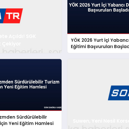
ete Açıldı! SGK
YÖK 2026 Yurt İçi Yabancı
t Çekiyor
Eğitimi Başvuruları Başlad
zmden Sürdürülebilir
Suwen, Yeni Nesil Korse
İçin Yeni Eğitim Hamlesi