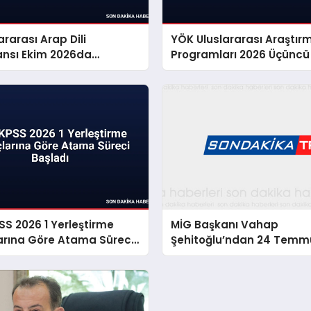
ararası Arap Dili
YÖK Uluslararası Araştır
ansı Ekim 2026da
Programları 2026 Üçünc
enecek
Başvuruları
S 2026 1 Yerleştirme
MİG Başkanı Vahap
arına Göre Atama Süreci
Şehitoğlu’ndan 24 Temm
Mesajı: “111 Yıl Sonra Hâlâ
Özgürlüğünü Konuşuyoru