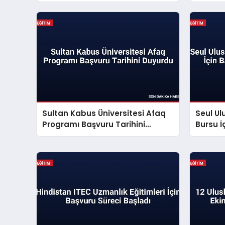
Yedek Aday Süreci Başladı
Sultan Kabus Üniversitesi Afaq
Seul Ul
Programı Başvuru Tarihini
Bursu İ
Duyurdu
Açıklan