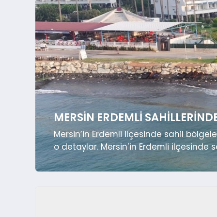
MERSIN ERDEMLI SAHILLERIND
Mersin’in Erdemli ilçesinde sahil bölgel
o detaylar. Mersin’in Erdemli ilçesinde
resmi olarak Kaymakamlık makamına taşın
Arpaçbahşiş, Tömük ve Kargıpınar mahalle