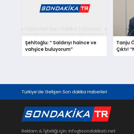
Şehitoğlu: ” Saldırıyı haince ve
Tanju 
vahşice buluyorum”
Çıktı! “
Suçlam
Türkiye'de Gelişen Son dakika Haberleri
Reklam & İşbirliği için: info@sondakikatr.net