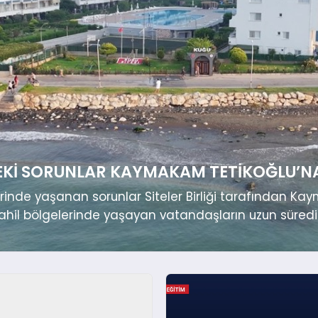
EKI SORUNLAR KAYMAKAM TETIKOĞLU’NA 
erinde yaşanan sorunlar Siteler Birliği tarafından Kaym
 sahil bölgelerinde yaşayan vatandaşların uzun süred
dı. Siteler Birliği temsilcileri, Erdemli Kaymakamı A
lerinde yaşanan sıkıntıları ve çözüm önerilerini...