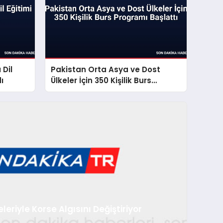
 Dil
Pakistan Orta Asya ve Dost
ı
Ülkeler İçin 350 Kişilik Burs
Programı Başlattı
leriyle Korse Algısını Değiştiriyor