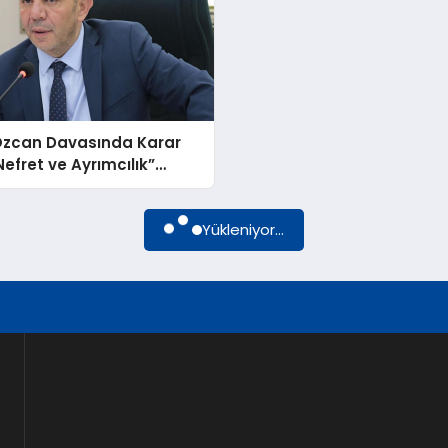
Özcan Davasında Karar
Nefret ve Ayrımcılık”
asından Beraat Etti
Yükleniyor...