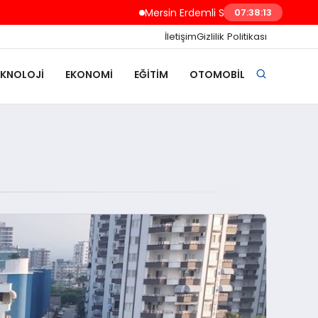
Mersin Erdemli Sahillerindeki Sorunlar Kaym
07:38:14
İletişim
Gizlilik Politikası
EKNOLOJI
EKONOMI
EĞITIM
OTOMOBIL