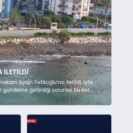
İLETILDI
akam Aydın Tetikoğlu’na iletildi. İşte
ir gündeme getirdiği sorunlar bu kez
ydın Tetikoğlu’nu ziyaret ederek