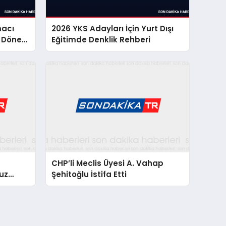
macı
2026 YKS Adayları İçin Yurt Dışı
ü Dönem
Eğitimde Denklik Rehberi
CHP’li Meclis Üyesi A. Vahap
uz
Şehitoğlu İstifa Etti
 Basın
z”