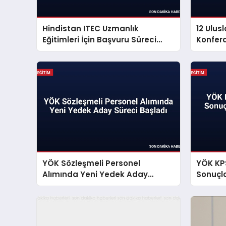
Hindistan ITEC Uzmanlık
12 Ulusl
Eğitimleri İçin Başvuru Süreci
Konfer
Başladı
Düzenl
YÖK Sözleşmeli Personel
YÖK KPS
Alımında Yeni Yedek Aday
Sonuçl
Süreci Başladı
Başladı