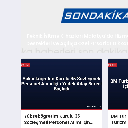
Teknik İşitme Cihazları Malatya’da Hizm
Destekleri ve Açılışa Özel Fırsatlar Dikka
Yükseköğretim Kurulu 35
BM Turi
Sözleşmeli Personel Alımı İçin
Turizm 