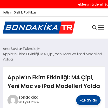
Mersin Erdemli Sahiller
İletişim
Gizlilik Politikası
ANASAYFA
Ana Sayfa
Teknoloji
Apple’ın Ekim Etkinliği: M4 Çipi, Yeni Mac ve iPad Modelleri
Yolda
SON DAKIKA
Apple’ın Ekim Etkinliği: M4 Çipi,
GÜNCEL
Yeni Mac ve iPad Modelleri Yolda
sondakika
Paylaş
SPOR
26 Eylül 2024