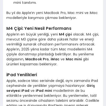
mini tanıtımı.
Bu yıl da Apple’ın yeni MacBook Pro, Mac mini ve iMac
modelleriyle karşımıza çıkması bekleniyor.
M4 Çipi: Yeni Nesil Performans
Apple’ın en büyük yeniliği, yeni
M4 çipi
olacak. M4 çipi,
mevcut M3 çipine göre daha yüksek hızlar ve enerji
verimliliği sunarak cihazların performansını artıracak.
Apple’ın, 2025 yılına kadar tüm Mac modellerini M4
çipiyle donatmayı planladığı belirtiliyor. Bu yenileme
dalgasının,
MacBook Pro
,
iMac
ve
Mac mini
gibi
ürünleri kapsaması bekleniyor.
iPad Yenilikleri
Apple, sadece Mac serisinde değil, aynı zamanda iPad
cephesinde de yenilikler yapmaya hazırlanıyor.
Giriş
seviyesi iPad
ve
iPad mini
modellerinin de bu
etkinlikte yenilenmesi bekleniyor. Bu yenilemeler, tatil
sezonu öncesinde cihazların talebini artırabilir. Özellikle
eğitim ve iş dünyasında iPad’lerin önemi giderek