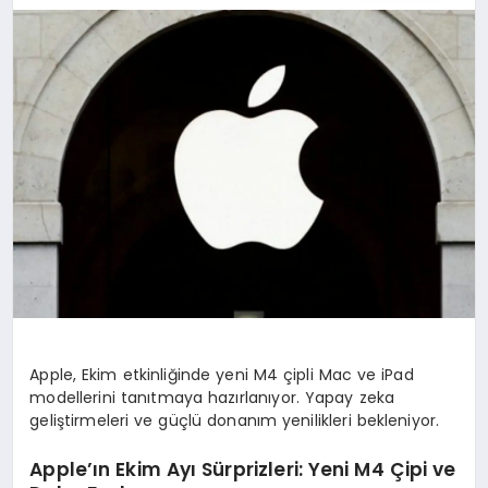
YAŞAM
TEKNOLOJI
EKONOMI
EĞITIM
Apple, Ekim etkinliğinde yeni M4 çipli Mac ve iPad
OTOMOBIL
modellerini tanıtmaya hazırlanıyor. Yapay zeka
geliştirmeleri ve güçlü donanım yenilikleri bekleniyor.
Apple’ın Ekim Ayı Sürprizleri: Yeni M4 Çipi ve