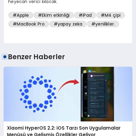
heyecan verici kılacak.
#Apple
#Ekim etkinliği
#iPad
#M4 çipi
#MacBook Pro
#yapay zeka
#yenilikler.
Benzer Haberler
Xiaomi HyperOS 2.2: iOS Tarzı Son Uygulamalar
Menüsü ve Gelişmiş Özellikler Geliyor