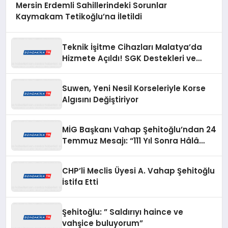
Mersin Erdemli Sahillerindeki Sorunlar
Kaymakam Tetikoğlu’na İletildi
Teknik İşitme Cihazları Malatya’da
Hizmete Açıldı! SGK Destekleri ve
Açılışa Özel Fırsatlar Dikkat Çekiyor
Suwen, Yeni Nesil Korseleriyle Korse
Algısını Değiştiriyor
MİG Başkanı Vahap Şehitoğlu’ndan 24
Temmuz Mesajı: “111 Yıl Sonra Hâlâ
Basın Özgürlüğünü Konuşuyoruz”
CHP’li Meclis Üyesi A. Vahap Şehitoğlu
İstifa Etti
Şehitoğlu: ” Saldırıyı haince ve
vahşice buluyorum”