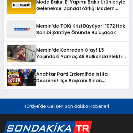
Moda Bakır, El Yapımı Bakır Ürünleriyle
Geleneksel Zanaatkârlığı Modern
Yaşam Alanlarına Taşıyor
Mersin’de TOKİ Krizi Büyüyor! 1072 Hak
Sahibi Şantiye Önünde Buluşacak
Mersin’de Kahreden Olay! 1,5
Yaşındaki Yamaç Ali Balkonda Elektrik
Akımına Kapıldı
Anahtar Parti Erdemli’de İstifa
Depremi! İlçe Başkanı Sinan
Çaylar’dan İl Başkanına Sert Sözler
Türkiye'de Gelişen Son dakika Haberleri