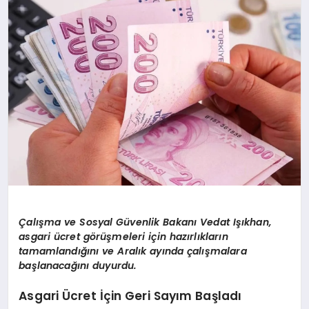
YAŞAM
TEKNOLOJI
EKONOMI
EĞITIM
Çalışma ve Sosyal Güvenlik Bakanı Vedat Işıkhan,
asgari ücret görüşmeleri için hazırlıkların
OTOMOBIL
tamamlandığını ve Aralık ayında çalışmalara
başlanacağını duyurdu.
Asgari Ücret İçin Geri Sayım Başladı