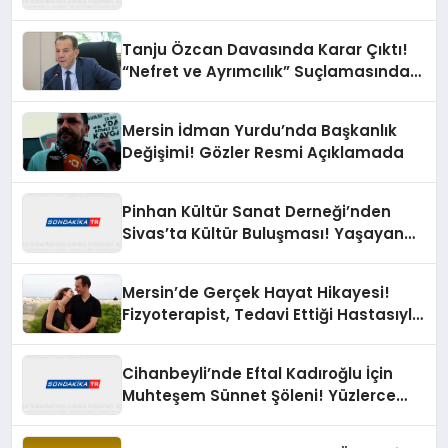
Tanju Özcan Davasında Karar Çıktı!
“Nefret ve Ayrımcılık” Suçlamasından
Beraat Etti
Mersin İdman Yurdu’nda Başkanlık
Değişimi! Gözler Resmi Açıklamada
Pinhan Kültür Sanat Derneği’nden
Sivas’ta Kültür Buluşması! Yaşayan
Miras Şöleni Büyük İlgi Gördü
Mersin’de Gerçek Hayat Hikayesi!
Fizyoterapist, Tedavi Ettiği Hastasıyla
Evlendi
Cihanbeyli’nde Eftal Kadıroğlu İçin
Muhteşem Sünnet Şöleni! Yüzlerce
Davetli Mutluluğa Ortak Oldu