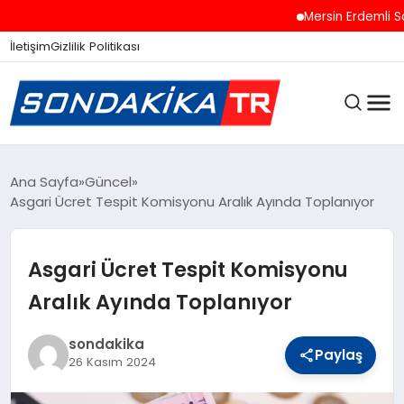
Mersin Erdemli Sahill
İletişim
Gizlilik Politikası
ANASAYFA
Ana Sayfa
Güncel
Asgari Ücret Tespit Komisyonu Aralık Ayında Toplanıyor
SON DAKIKA
Asgari Ücret Tespit Komisyonu
Aralık Ayında Toplanıyor
GÜNCEL
sondakika
Paylaş
26 Kasım 2024
SPOR