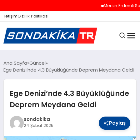
Mersin Erdemli Sahil
İletişim
Gizlilik Politikası
ANASAYFA
Ana Sayfa
Güncel
Ege Denizi’nde 4.3 Büyüklüğünde Deprem Meydana Geldi
SON DAKIKA
Ege Denizi’nde 4.3 Büyüklüğünde
Deprem Meydana Geldi
GÜNCEL
sondakika
Paylaş
24 Şubat 2025
SPOR