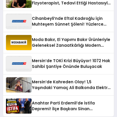
Fizyoterapist, Tedavi Ettiği Hastasıyla
Evlendi
Cihanbeyli’nde Eftal Kadıroğlu İçin
Muhteşem Sünnet Şöleni! Yüzlerce
Davetli Mutluluğa Ortak Oldu
Moda Bakır, El Yapımı Bakır Ürünleriyle
Geleneksel Zanaatkârlığı Modern
Yaşam Alanlarına Taşıyor
Mersin’de TOKİ Krizi Büyüyor! 1072 Hak
Sahibi Şantiye Önünde Buluşacak
Mersin’de Kahreden Olay! 1,5
Yaşındaki Yamaç Ali Balkonda Elektrik
Akımına Kapıldı
Anahtar Parti Erdemli’de İstifa
Depremi! İlçe Başkanı Sinan
Çaylar’dan İl Başkanına Sert Sözler