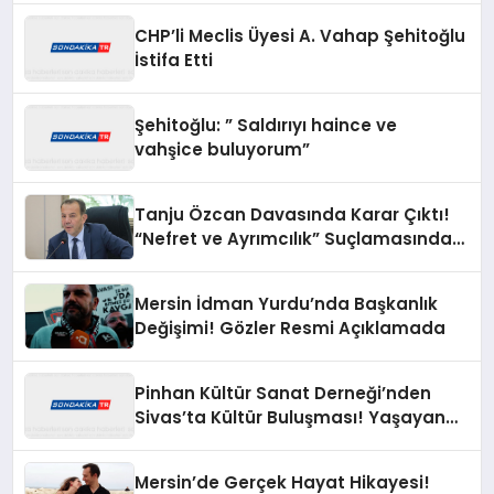
CHP’li Meclis Üyesi A. Vahap Şehitoğlu
İstifa Etti
Şehitoğlu: ” Saldırıyı haince ve
vahşice buluyorum”
Tanju Özcan Davasında Karar Çıktı!
“Nefret ve Ayrımcılık” Suçlamasından
Beraat Etti
Mersin İdman Yurdu’nda Başkanlık
Değişimi! Gözler Resmi Açıklamada
Pinhan Kültür Sanat Derneği’nden
Sivas’ta Kültür Buluşması! Yaşayan
Miras Şöleni Büyük İlgi Gördü
Mersin’de Gerçek Hayat Hikayesi!