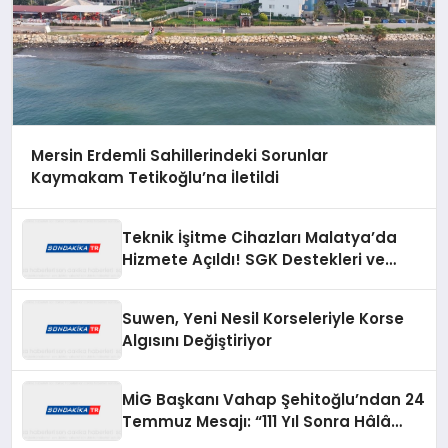
Mersin Erdemli Sahillerindeki Sorunlar
Kaymakam Tetikoğlu’na İletildi
Teknik İşitme Cihazları Malatya’da
Hizmete Açıldı! SGK Destekleri ve
Açılışa Özel Fırsatlar Dikkat Çekiyor
Suwen, Yeni Nesil Korseleriyle Korse
Algısını Değiştiriyor
MİG Başkanı Vahap Şehitoğlu’ndan 24
Temmuz Mesajı: “111 Yıl Sonra Hâlâ
Basın Özgürlüğünü Konuşuyoruz”