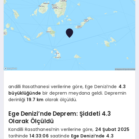
YAŞAM
TEKNOLOJI
EKONOMI
EĞITIM
andilli Rasathanesi verilerine göre, Ege Denizi’nde
4.3
büyüklüğünde
bir deprem meydana geldi. Depremin
derinliği
19.7 km
olarak ölçüldü.
OTOMOBIL
Ege Denizi’nde Deprem: Şiddeti 4.3
Olarak Ölçüldü
Kandilli Rasathanesi’nin verilerine göre,
24 Şubat 2025
tarihinde
14:33:06
saatinde
Ege Denizi’nde
4.3