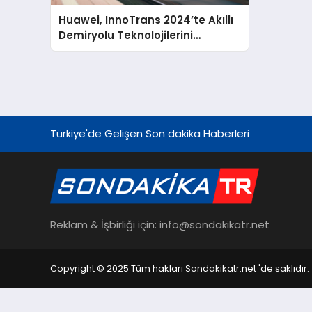
Huawei, InnoTrans 2024’te Akıllı
Demiryolu Teknolojilerini
Sergiliyor
Türkiye'de Gelişen Son dakika Haberleri
Reklam & İşbirliği için: info@sondakikatr.net
Copyright © 2025 Tüm hakları Sondakikatr.net 'de saklıdır.