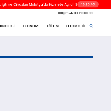
İşitme Cihazları Malatya’da Hizmete Açıldı! SGK Destekleri ve Açılış
16:20:43
İletişim
Gizlilik Politikası
EKNOLOJI
EKONOMI
EĞITIM
OTOMOBIL