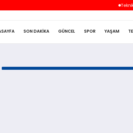
Teknik 
ASAYFA
SON DAKIKA
GÜNCEL
SPOR
YAŞAM
T