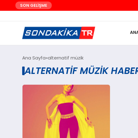
SON GELİŞME
AN
Ana Sayfa
alternatif müzik
ALTERNATIF MÜZIK HABER