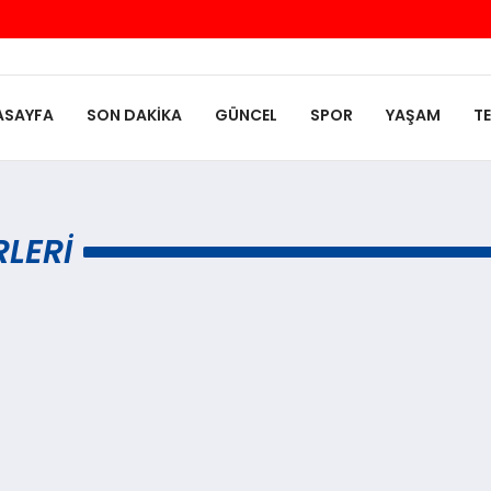
ASAYFA
SON DAKIKA
GÜNCEL
SPOR
YAŞAM
T
LERI