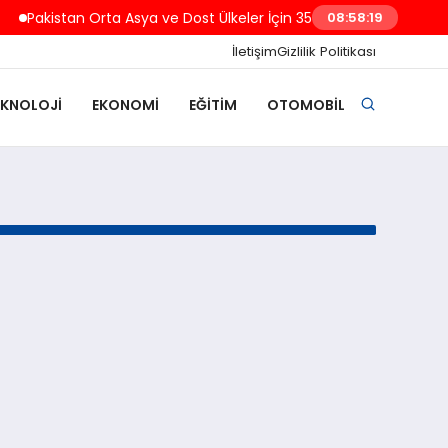
Pakistan Orta Asya ve Dost Ülkeler İçin 350 Kişilik Burs Programı
08:58:20
İletişim
Gizlilik Politikası
EKNOLOJI
EKONOMI
EĞITIM
OTOMOBIL