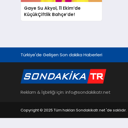
Gaye Su Akyol, 11 Ekim’de
KüçükÇiftlik Bahçe’de!
Türkiye'de Gelişen Son dakika Haberleri
Reklam & İşbirliği için: info@sondakikatr.net
Copyright © 2025 Tüm hakları Sondakikatr.net 'de saklıdır.