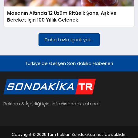
Masanın Altında 12 Üzüm Ritüeli: Şans, Aşk ve
YAŞAM
Bereket İçin 100 Yıllık Gelenek
TEKNOLOJI
Daha fazla içerik yok...
EKONOMI
Türkiye'de Gelişen Son dakika Haberleri
EĞITIM
Reklam & İşbirliği için: info@sondakikatr.net
OTOMOBIL
Copyright © 2025 Tüm hakları Sondakikatr.net 'de saklıdır.