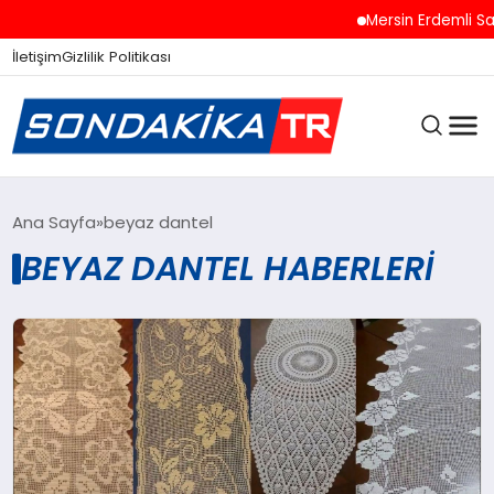
Mersin Erdemli Sah
İletişim
Gizlilik Politikası
ANASAYFA
Ana Sayfa
beyaz dantel
BEYAZ DANTEL HABERLERI
SON DAKIKA
GÜNCEL
SPOR