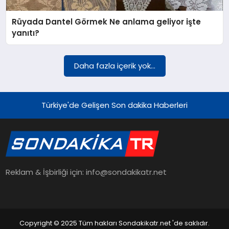
Rüyada Dantel Görmek Ne anlama geliyor işte
YAŞAM
yanıtı?
TEKNOLOJI
Daha fazla içerik yok...
EKONOMI
Türkiye'de Gelişen Son dakika Haberleri
EĞITIM
Reklam & İşbirliği için: info@sondakikatr.net
OTOMOBIL
Copyright © 2025 Tüm hakları Sondakikatr.net 'de saklıdır.