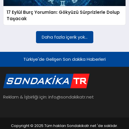
17 Eylül Burç Yorumları: Gökyüzü Sürprizlerle Dolup
YAŞAM
Taşacak
TEKNOLOJI
Daha fazla içerik yok...
EKONOMI
Türkiye'de Gelişen Son dakika Haberleri
EĞITIM
Reklam & İşbirliği için: info@sondakikatr.net
OTOMOBIL
Copyright © 2025 Tüm hakları Sondakikatr.net 'de saklıdır.