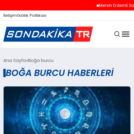
Mersin Erdemli Sah
İletişim
Gizlilik Politikası
ANASAYFA
Ana Sayfa
Boğa burcu
BOĞA BURCU HABERLERI
SON DAKIKA
GÜNCEL
SPOR