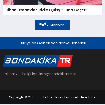
Cihan Erman’dan İddialı Çıkış: “Buda Geçer”
YAŞAM
Yükleniyor...
TEKNOLOJI
Türkiye'de Gelişen Son dakika Haberleri
EKONOMI
EĞITIM
Reklam & İşbirliği için: info@sondakikatr.net
OTOMOBIL
Copyright © 2025 Tüm hakları Sondakikatr.net 'de saklıdır.