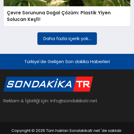
Çevre Sorununa Doğal Çözüm: Plastik Yiyen
YAŞAM
Solucan Keşfi!
TEKNOLOJI
Daha fazla içerik yok...
EKONOMI
Türkiye'de Gelişen Son dakika Haberleri
EĞITIM
Reklam & İşbirliği için: info@sondakikatr.net
OTOMOBIL
Copyright © 2025 Tüm hakları Sondakikatr.net 'de saklıdır.