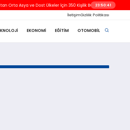
an Orta Asya ve Dost Ülkeler İçin 350 Kişilik Burs Programı Başlattı
23:50:41
İletişim
Gizlilik Politikası
EKNOLOJI
EKONOMI
EĞITIM
OTOMOBIL