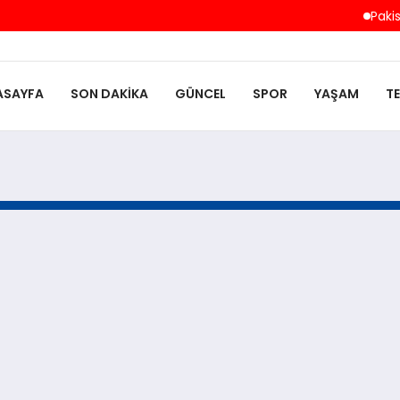
Pakist
ASAYFA
SON DAKIKA
GÜNCEL
SPOR
YAŞAM
T