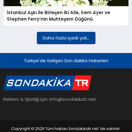
İstanbul Aşkı İle Birleşen İki Aile, İrem Ayer ve
YAŞAM
Stephen Ferry’nin Muhteşem Düğünü
TEKNOLOJI
Daha fazla içerik yok...
EKONOMI
Türkiye'de Gelişen Son dakika Haberleri
EĞITIM
Reklam & İşbirliği için: info@sondakikatr.net
OTOMOBIL
Copyright © 2025 Tüm hakları Sondakikatr.net 'de saklıdır.