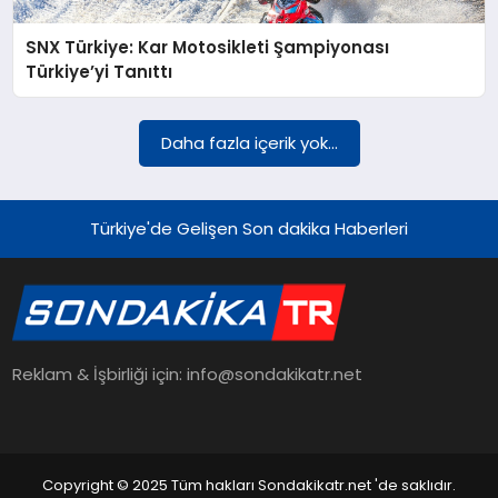
SNX Türkiye: Kar Motosikleti Şampiyonası
YAŞAM
Türkiye’yi Tanıttı
TEKNOLOJI
Daha fazla içerik yok...
EKONOMI
Türkiye'de Gelişen Son dakika Haberleri
EĞITIM
Reklam & İşbirliği için: info@sondakikatr.net
OTOMOBIL
Copyright © 2025 Tüm hakları Sondakikatr.net 'de saklıdır.