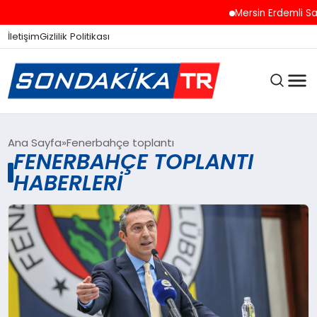
Mersin Erdemli Sah
İletişim
Gizlilik Politikası
ANASAYFA
Ana Sayfa
Fenerbahçe toplantı
FENERBAHÇE TOPLANTI
HABERLERI
SON DAKIKA
GÜNCEL
SPOR