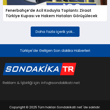
Fenerbahçe’de Acil Koduyla Toplantı: Ziraat
YAŞAM
Türkiye Kupası ve Hakem Hataları Görüşülecek
TEKNOLOJI
Daha fazla içerik yok...
EKONOMI
Türkiye'de Gelişen Son dakika Haberleri
EĞITIM
Reklam & İşbirliği için: info@sondakikatr.net
OTOMOBIL
Copyright © 2025 Tüm hakları Sondakikatr.net 'de saklıdır.