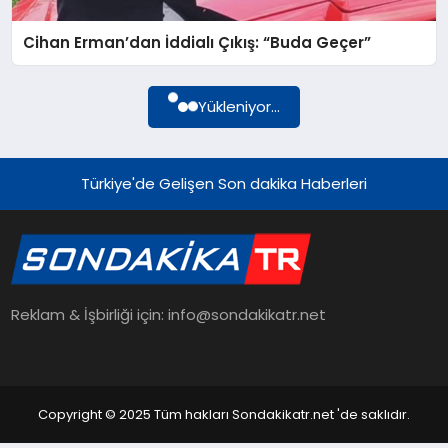
Cihan Erman’dan İddialı Çıkış: “Buda Geçer”
YAŞAM
Yükleniyor...
TEKNOLOJI
Türkiye'de Gelişen Son dakika Haberleri
EKONOMI
EĞITIM
Reklam & İşbirliği için: info@sondakikatr.net
OTOMOBIL
Copyright © 2025 Tüm hakları Sondakikatr.net 'de saklıdır.