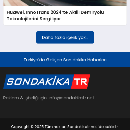
Huawei, InnoTrans 2024’te Akıllı Demiryolu
YAŞAM
Teknolojilerini Sergiliyor
TEKNOLOJI
Daha fazla içerik yok...
EKONOMI
Türkiye'de Gelişen Son dakika Haberleri
EĞITIM
Reklam & İşbirliği için: info@sondakikatr.net
OTOMOBIL
Copyright © 2025 Tüm hakları Sondakikatr.net 'de saklıdır.