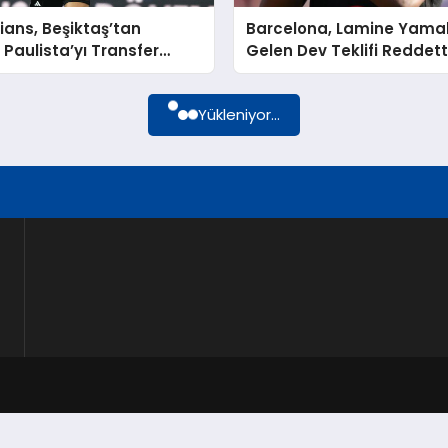
ians, Beşiktaş’tan
Barcelona, Lamine Yamal 
 Paulista’yı Transfer
Gelen Dev Teklifi Reddett
çin Görüşmelere Başladı
Yükleniyor...