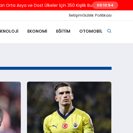
 Orta Asya ve Dost Ülkeler İçin 350 Kişilik Burs Programı Başlattı
09:10:54
İletişim
Gizlilik Politikası
EKNOLOJI
EKONOMI
EĞITIM
OTOMOBIL