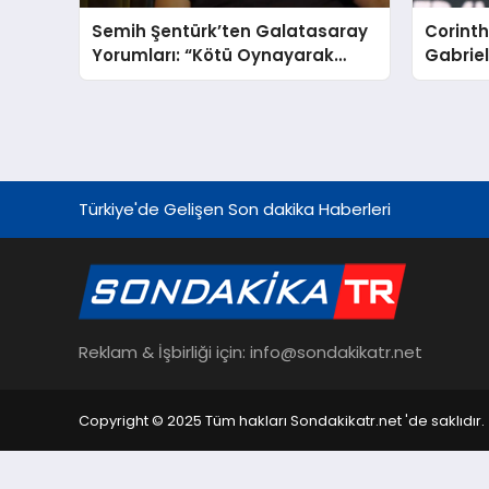
Semih Şentürk’ten Galatasaray
Corinth
Yorumları: “Kötü Oynayarak
Gabriel
Kazanıyorlar”
Etmek İ
Türkiye'de Gelişen Son dakika Haberleri
Reklam & İşbirliği için: info@sondakikatr.net
Copyright © 2025 Tüm hakları Sondakikatr.net 'de saklıdır.