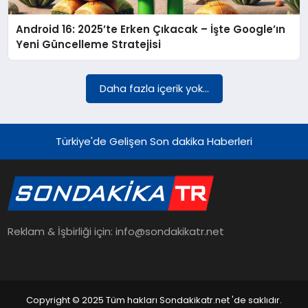
Android 16: 2025’te Erken Çıkacak – İşte Google’ın
YAŞAM
Yeni Güncelleme Stratejisi
TEKNOLOJI
Daha fazla içerik yok...
EKONOMI
Türkiye'de Gelişen Son dakika Haberleri
EĞITIM
Reklam & İşbirliği için: info@sondakikatr.net
OTOMOBIL
Copyright © 2025 Tüm hakları Sondakikatr.net 'de saklıdır.