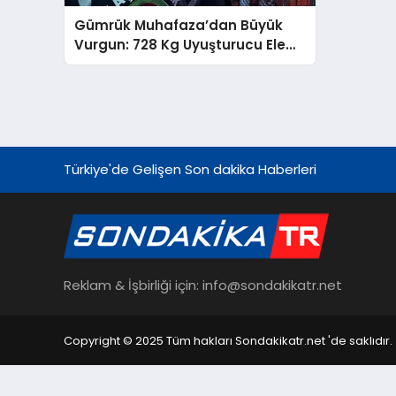
Gümrük Muhafaza’dan Büyük
Vurgun: 728 Kg Uyuşturucu Ele
Geçti!
Türkiye'de Gelişen Son dakika Haberleri
Reklam & İşbirliği için: info@sondakikatr.net
Copyright © 2025 Tüm hakları Sondakikatr.net 'de saklıdır.