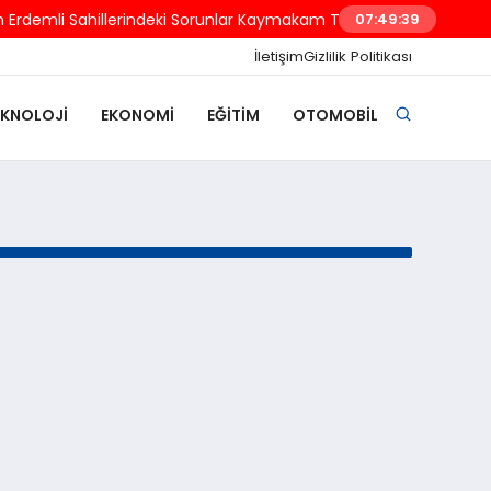
Erdemli Sahillerindeki Sorunlar Kaymakam Tetikoğlu’na İletildi
07:49:39
İletişim
Gizlilik Politikası
EKNOLOJI
EKONOMI
EĞITIM
OTOMOBIL