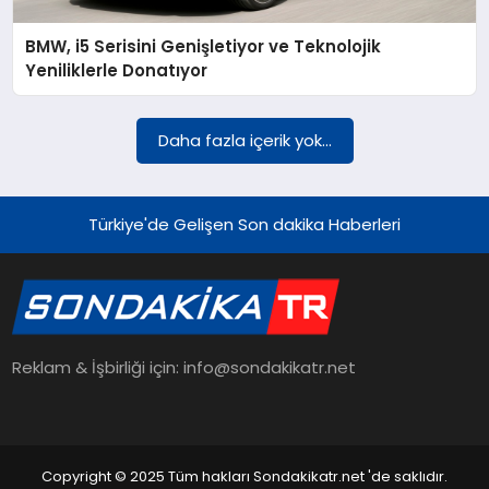
BMW, i5 Serisini Genişletiyor ve Teknolojik
YAŞAM
Yeniliklerle Donatıyor
TEKNOLOJI
Daha fazla içerik yok...
EKONOMI
Türkiye'de Gelişen Son dakika Haberleri
EĞITIM
Reklam & İşbirliği için: info@sondakikatr.net
OTOMOBIL
Copyright © 2025 Tüm hakları Sondakikatr.net 'de saklıdır.