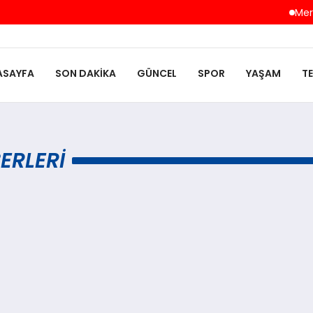
Mersi
ASAYFA
SON DAKIKA
GÜNCEL
SPOR
YAŞAM
T
BERLERI