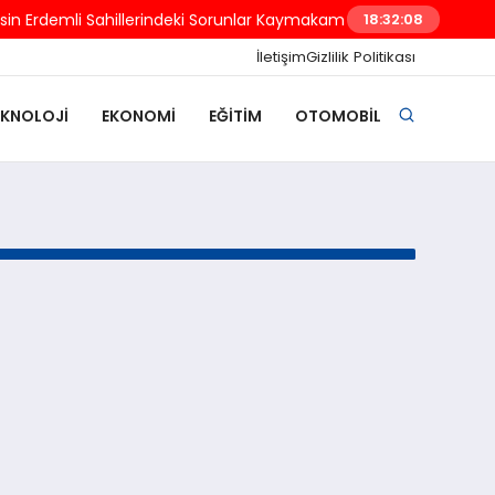
n Erdemli Sahillerindeki Sorunlar Kaymakam Tetikoğlu’na İletildi
18:32:08
İletişim
Gizlilik Politikası
EKNOLOJI
EKONOMI
EĞITIM
OTOMOBIL