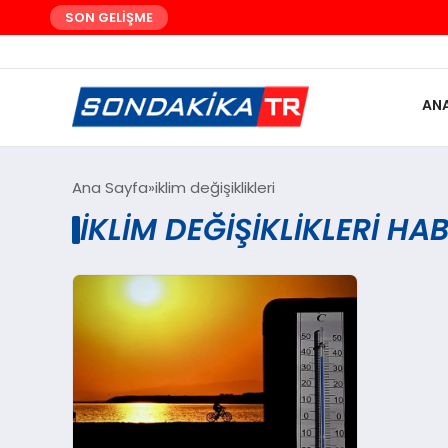
SON GELİŞME
AN
Ana Sayfa
iklim değişiklikleri
IKLIM DEĞIŞIKLIKLERI HA