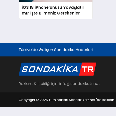
iOS 18 iPhone’unuzu Yavaşlatır
mı? İşte Bilmeniz Gerekenler
Türkiye'de Gelişen Son dakika Haberleri
Reklam & İşbirliği için: info@sondakikatr.net
Copyright © 2025 Tüm hakları Sondakikatr.net 'de saklıdır.