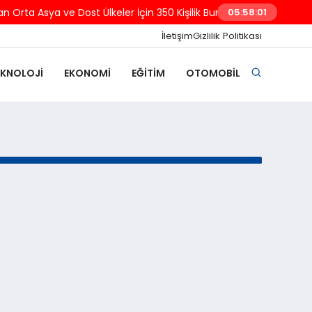
 Orta Asya ve Dost Ülkeler İçin 350 Kişilik Burs Programı Başlattı
05:58:01
İletişim
Gizlilik Politikası
EKNOLOJI
EKONOMI
EĞITIM
OTOMOBIL