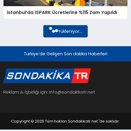
İstanbul’da İSPARK Ücretlerine %115 Zam Yapıldı
YAŞAM
Yükleniyor...
TEKNOLOJI
Türkiye'de Gelişen Son dakika Haberleri
EKONOMI
EĞITIM
Reklam & İşbirliği için: info@sondakikatr.net
OTOMOBIL
Copyright © 2025 Tüm hakları Sondakikatr.net 'de saklıdır.