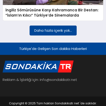
İngiliz Sömürüsüne Karşı Kahramanca Bir Destan:
YAŞAM
“İslam’ın Kılıcı” Türkiye’de Sinemalarda
TEKNOLOJI
Daha fazla içerik yok...
EKONOMI
Türkiye'de Gelişen Son dakika Haberleri
EĞITIM
Reklam & İşbirliği için: info@sondakikatr.net
OTOMOBIL
Copyright © 2025 Tüm hakları Sondakikatr.net 'de saklıdır.