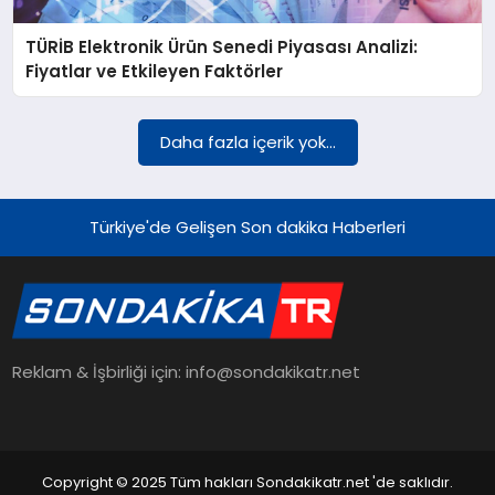
TÜRİB Elektronik Ürün Senedi Piyasası Analizi:
YAŞAM
Fiyatlar ve Etkileyen Faktörler
TEKNOLOJI
Daha fazla içerik yok...
EKONOMI
Türkiye'de Gelişen Son dakika Haberleri
EĞITIM
Reklam & İşbirliği için: info@sondakikatr.net
OTOMOBIL
Copyright © 2025 Tüm hakları Sondakikatr.net 'de saklıdır.