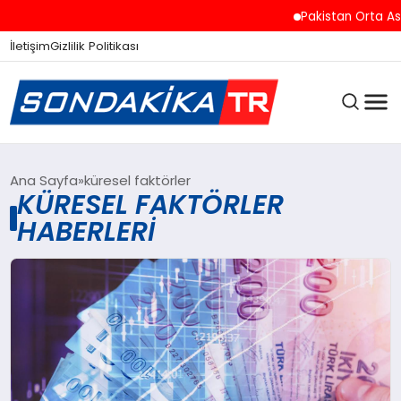
Pakistan Orta Asya
İletişim
Gizlilik Politikası
ANASAYFA
Ana Sayfa
küresel faktörler
KÜRESEL FAKTÖRLER
HABERLERI
SON DAKIKA
GÜNCEL
SPOR