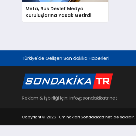
Meta, Rus Devlet Medya
Kuruluşlarına Yasak Getirdi
Türkiye'de Gelişen Son dakika Haberleri
Reklam & İşbirliği için: info@sondakikatr.net
Copyright © 2025 Tüm hakları Sondakikatr.net 'de saklıdır.