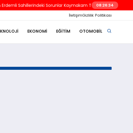
Erdemli Sahillerindeki Sorunlar Kaymakam Tetikoğlu’na İletildi
08:26:34
İletişim
Gizlilik Politikası
EKNOLOJI
EKONOMI
EĞITIM
OTOMOBIL