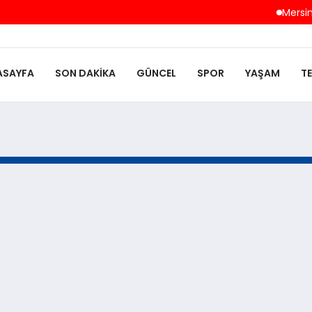
Mersin 
ASAYFA
SON DAKIKA
GÜNCEL
SPOR
YAŞAM
T