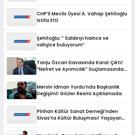
Basın Özgürlüğünü Konuşuyoruz”
CHP’li Meclis Üyesi A. Vahap Şehitoğlu
İstifa Etti
Şehitoğlu: ” Saldırıyı haince ve
vahşice buluyorum”
Tanju Özcan Davasında Karar Çıktı!
“Nefret ve Ayrımcılık” Suçlamasından
Beraat Etti
Mersin İdman Yurdu’nda Başkanlık
Değişimi! Gözler Resmi Açıklamada
Pinhan Kültür Sanat Derneği’nden
Sivas’ta Kültür Buluşması! Yaşayan
Miras Şöleni Büyük İlgi Gördü