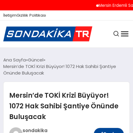
Mersin Erdemli Sahill
İletişim
Gizlilik Politikası
ANASAYFA
Ana Sayfa
Güncel
Mersin’de TOKİ Krizi Büyüyor! 1072 Hak Sahibi Şantiye
Önünde Buluşacak
SON DAKIKA
Mersin’de TOKİ Krizi Büyüyor!
GÜNCEL
1072 Hak Sahibi Şantiye Önünde
Buluşacak
SPOR
sondakika