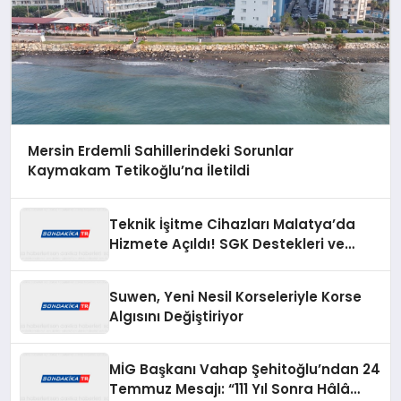
Mersin Erdemli Sahillerindeki Sorunlar
Kaymakam Tetikoğlu’na İletildi
Teknik İşitme Cihazları Malatya’da
Hizmete Açıldı! SGK Destekleri ve
Açılışa Özel Fırsatlar Dikkat Çekiyor
Suwen, Yeni Nesil Korseleriyle Korse
Algısını Değiştiriyor
MİG Başkanı Vahap Şehitoğlu’ndan 24
Temmuz Mesajı: “111 Yıl Sonra Hâlâ