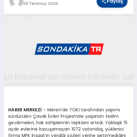
Paylaş
09 Temmuz 2026
YAŞAM
TEKNOLOJI
EKONOMI
EĞITIM
OTOMOBIL
HABER MERKEZİ
– Mersin’de TOKİ tarafından yapımı
sürdürülen Çavak Evleri Projesi’nde yaşanan teslim
gecikmeleri, hak sahiplerinin tepkisini artırdı. Yaklaşık 15
aydır evlerine kavuşamayan 1072 vatandaş, yüklenici
firma MFK İnşaat’ın verdiği sözleri yerine getirmediğini