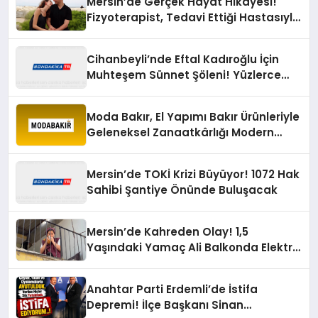
Mersin’de Gerçek Hayat Hikayesi!
Fizyoterapist, Tedavi Ettiği Hastasıyla
Evlendi
Cihanbeyli’nde Eftal Kadıroğlu İçin
Muhteşem Sünnet Şöleni! Yüzlerce
Davetli Mutluluğa Ortak Oldu
Moda Bakır, El Yapımı Bakır Ürünleriyle
Geleneksel Zanaatkârlığı Modern
Yaşam Alanlarına Taşıyor
Mersin’de TOKİ Krizi Büyüyor! 1072 Hak
Sahibi Şantiye Önünde Buluşacak
Mersin’de Kahreden Olay! 1,5
Yaşındaki Yamaç Ali Balkonda Elektrik
Akımına Kapıldı
Anahtar Parti Erdemli’de İstifa
Depremi! İlçe Başkanı Sinan