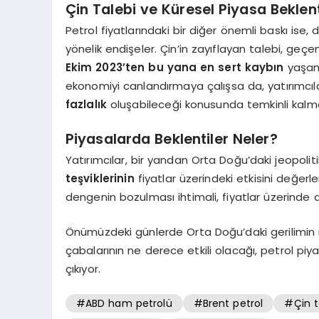
Çin Talebi ve Küresel Piyasa Beklent
Petrol fiyatlarındaki bir diğer önemli baskı ise,
yönelik endişeler. Çin’in zayıflayan talebi, geçe
Ekim 2023’ten bu yana en sert kaybın
yaşanm
ekonomiyi canlandırmaya çalışsa da, yatırımcı
fazlalık
oluşabileceği konusunda temkinli kalma
Piyasalarda Beklentiler Neler?
Yatırımcılar, bir yandan Orta Doğu’daki jeopoliti
teşviklerinin
fiyatlar üzerindeki etkisini değerl
dengenin bozulması ihtimali, fiyatlar üzerinde aş
Önümüzdeki günlerde Orta Doğu’daki gerilimin 
çabalarının ne derece etkili olacağı, petrol piya
çıkıyor.
#ABD ham petrolü
#Brent petrol
#Çin t