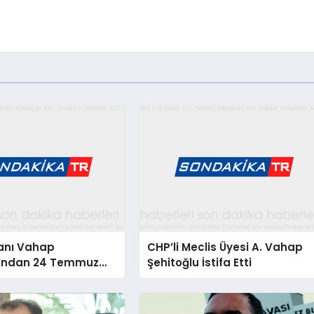
anı Vahap
CHP’li Meclis Üyesi A. Vahap
u’ndan 24 Temmuz
Şehitoğlu İstifa Etti
11 Yıl Sonra Hâlâ Basın
ünü Konuşuyoruz”