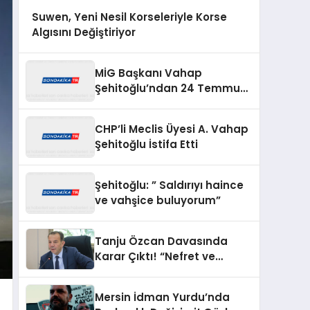
Suwen, Yeni Nesil Korseleriyle Korse
Algısını Değiştiriyor
MİG Başkanı Vahap
Şehitoğlu’ndan 24 Temmuz
Mesajı: “111 Yıl Sonra Hâlâ
Basın Özgürlüğünü
CHP’li Meclis Üyesi A. Vahap
Konuşuyoruz”
Şehitoğlu İstifa Etti
Şehitoğlu: ” Saldırıyı haince
ve vahşice buluyorum”
Tanju Özcan Davasında
Karar Çıktı! “Nefret ve
Ayrımcılık” Suçlamasından
Beraat Etti
Mersin İdman Yurdu’nda