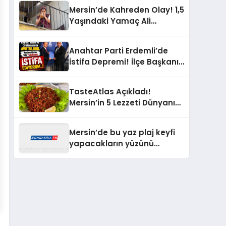
Mersin’de Kahreden Olay! 1,5
Yaşındaki Yamaç Ali
Balkonda Elektrik Akımına
Kapıldı
Anahtar Parti Erdemli’de
İstifa Depremi! İlçe Başkanı
Sinan Çaylar’dan İl
Başkanına Sert Sözler
TasteAtlas Açıkladı!
Mersin’in 5 Lezzeti Dünyanın
En İyi Salataları Arasına
Girdi
Mersin’de bu yaz plaj keyfi
yapacakların yüzünü
güldüren bir haber geldi