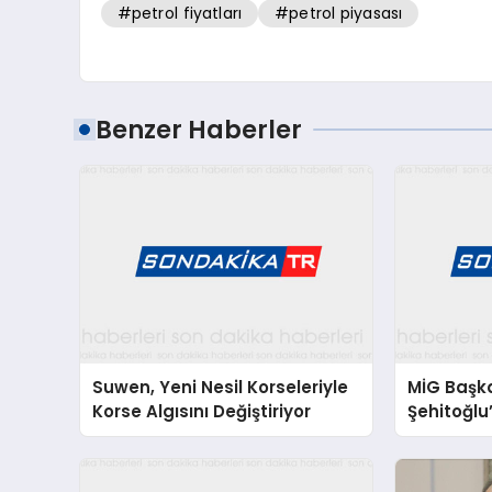
#petrol fiyatları
#petrol piyasası
Benzer Haberler
Suwen, Yeni Nesil Korseleriyle
MİG Başk
Korse Algısını Değiştiriyor
Şehitoğl
Mesajı: “1
Özgürlüğ