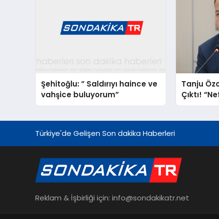
Şehitoğlu: ” Saldırıyı haince ve
Tanju Öz
vahşice buluyorum”
Çıktı! “Ne
Suçlamas
Türkiye'de Gelişen Son dakika Haberleri
Reklam & İşbirliği için: info@sondakikatr.net