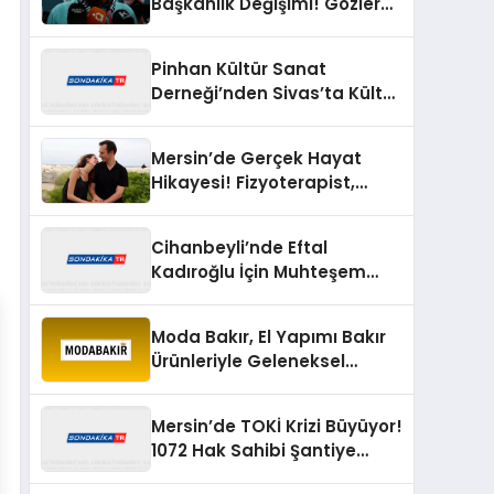
Başkanlık Değişimi! Gözler
Resmi Açıklamada
Pinhan Kültür Sanat
Derneği’nden Sivas’ta Kültür
Buluşması! Yaşayan Miras
Şöleni Büyük İlgi Gördü
Mersin’de Gerçek Hayat
Hikayesi! Fizyoterapist,
Tedavi Ettiği Hastasıyla
Evlendi
Cihanbeyli’nde Eftal
Kadıroğlu İçin Muhteşem
Sünnet Şöleni! Yüzlerce
Davetli Mutluluğa Ortak
Moda Bakır, El Yapımı Bakır
Oldu
Ürünleriyle Geleneksel
Zanaatkârlığı Modern
Yaşam Alanlarına Taşıyor
Mersin’de TOKİ Krizi Büyüyor!
1072 Hak Sahibi Şantiye
Önünde Buluşacak