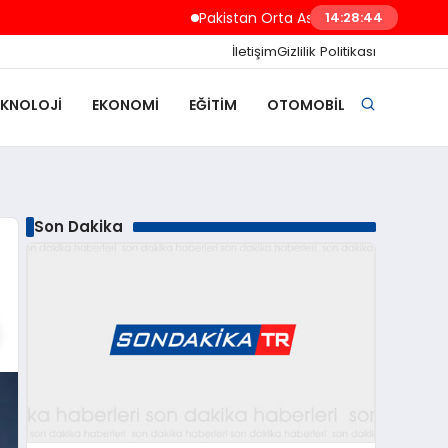
Pakistan Orta Asya ve Dost Ülkeler İçin 350 K
14:28:45
İletişim
Gizlilik Politikası
EKNOLOJI
EKONOMI
EĞITIM
OTOMOBIL
Son Dakika