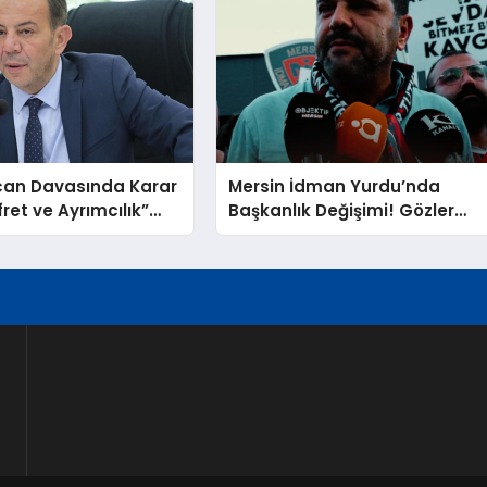
can Davasında Karar
Mersin İdman Yurdu’nda
fret ve Ayrımcılık”
Başkanlık Değişimi! Gözler
ından Beraat Etti
Resmi Açıklamada