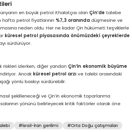
ileri
 dünyanın en büyük petrol ithalatçısı olan
Çin’de
talebe
n hafta petrol fiyatlarının
%7,3 oranında
düşmesine ve
asına neden oldu. Her ne kadar Çin hükümeti teşviklerle
lar
küresel petrol piyasasında önümüzdeki çeyreklerde
yı sürdürüyor.
k riskleri izlerken, diğer yandan
Çin’in ekonomik büyüme
endiriyor. Ancak
küresel petrol arzı
ve talebi arasındaki
ağı yönlü baskıyı sürdürebilir.
nasıl şekilleneceği ve Çin’in ekonomik toparlanma
salarının yönünü belirleyecek kritik faktörler olarak öne
alebi
#İsrail-İran gerilimi
#Orta Doğu çatışmaları