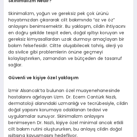
Skinimalizm Nedir?
Skinimalizm, yoğun ve gereksiz pek çok ürünü
hayatımızdan çıkararak cilt bakımında “az ve öz”
anlayışını benimsemektir. Bu yaklaşım, cildin ihtiyacını
en doğru şekilde tespit eden, doğal ışıltıyı koruyan ve
gereksiz kimyasallardan uzak durmayı amaçlayan bir
bakım felsefesidir. Ciltte oluşabilecek tahriş, alerji ya
da sivilce gibi problemlerin önüne geçmeyi
kolaylaştırırken, zamandan ve bütçeden de tasarruf
sağlar.
Güvenli ve kişiye özel yaklaşım
İzmir Alsancak’ta bulunan özel muayenehanesinde
hastalarını ağırlayan Uzm. Dr. Ecem Cantürk Nazlı,
dermatoloji alanındaki uzmanlığı ve tecrübesiyle, cildin
doğal yapısını korumaya odaklanan tedavi ve
uygulamalar sunuyor. Skinimalizm anlayışını
benimseyen Dr. Nazlı, kişiye özel minimal ancak etkili
cilt bakım rutini oluştururken, bu anlayış cildin doğal
ışıltısına kavuşmasını hedefliyor.