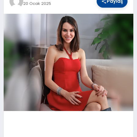
Paylaş
20 Ocak 2025
YAŞAM
TEKNOLOJI
EKONOMI
EĞITIM
OTOMOBIL