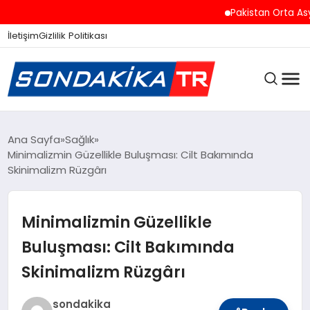
Pakistan Orta Asya ve Do
İletişim
Gizlilik Politikası
ANASAYFA
Ana Sayfa
Sağlık
Minimalizmin Güzellikle Buluşması: Cilt Bakımında
Skinimalizm Rüzgârı
SON DAKIKA
Minimalizmin Güzellikle
GÜNCEL
Buluşması: Cilt Bakımında
Skinimalizm Rüzgârı
SPOR
sondakika