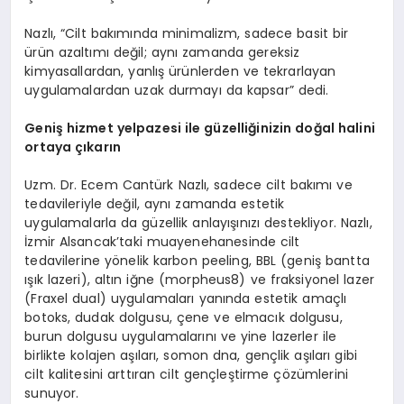
Nazlı, “Cilt bakımında minimalizm, sadece basit bir
ürün azaltımı değil; aynı zamanda gereksiz
kimyasallardan, yanlış ürünlerden ve tekrarlayan
uygulamalardan uzak durmayı da kapsar” dedi.
Geniş hizmet yelpazesi ile güzelliğinizin doğal halini
ortaya çıkarın
Uzm. Dr. Ecem Cantürk Nazlı, sadece cilt bakımı ve
tedavileriyle değil, aynı zamanda estetik
uygulamalarla da güzellik anlayışınızı destekliyor. Nazlı,
İzmir Alsancak’taki muayenehanesinde cilt
tedavilerine yönelik karbon peeling, BBL (geniş bantta
ışık lazeri), altın iğne (morpheus8) ve fraksiyonel lazer
(Fraxel dual) uygulamaları yanında estetik amaçlı
botoks, dudak dolgusu, çene ve elmacık dolgusu,
burun dolgusu uygulamalarını ve yine lazerler ile
birlikte kolajen aşıları, somon dna, gençlik aşıları gibi
cilt kalitesini arttıran cilt gençleştirme çözümlerini
sunuyor.