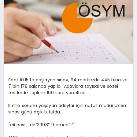
YAŞAM
TEKNOLOJI
EKONOMI
Saat 10.15’te başlayan sınav, 94 merkezde 445 bina ve
EĞITIM
7 bin 178 salonda yapıldı. Adaylara sayısal ve sözel
testlerde toplam 100 soru yöneltildi.
OTOMOBIL
Kimlik sorunu yaşayan adaylar için nüfus müdürlükleri
sınav günü açık tutuldu.
[eii post_id=”3998″ theme=”1″]