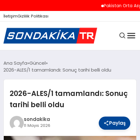
Pakistan Orta Asya ve
İletişim
Gizlilik Politikası
ANASAYFA
Ana Sayfa
Güncel
2026-ALES/1 tamamlandı: Sonuç tarihi belli oldu
SON DAKIKA
2026-ALES/1 tamamlandı: Sonuç
tarihi belli oldu
GÜNCEL
sondakika
Paylaş
11 Mayıs 2026
SPOR