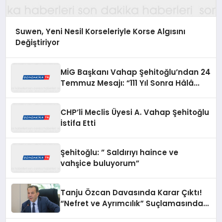
Suwen, Yeni Nesil Korseleriyle Korse Algısını
Değiştiriyor
MİG Başkanı Vahap Şehitoğlu’ndan 24
Temmuz Mesajı: “111 Yıl Sonra Hâlâ
Basın Özgürlüğünü Konuşuyoruz”
CHP’li Meclis Üyesi A. Vahap Şehitoğlu
İstifa Etti
Şehitoğlu: ” Saldırıyı haince ve
vahşice buluyorum”
Tanju Özcan Davasında Karar Çıktı!
“Nefret ve Ayrımcılık” Suçlamasından
Beraat Etti