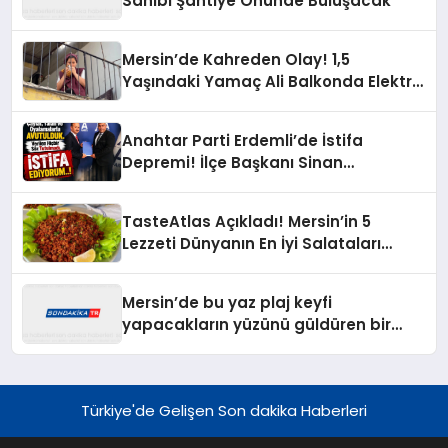
Sahibi Şantiye Önünde Buluşacak
Mersin’de Kahreden Olay! 1,5
Yaşındaki Yamaç Ali Balkonda Elektrik
Akımına Kapıldı
Anahtar Parti Erdemli’de İstifa
Depremi! İlçe Başkanı Sinan
Çaylar’dan İl Başkanına Sert Sözler
TasteAtlas Açıkladı! Mersin’in 5
Lezzeti Dünyanın En İyi Salataları
Arasına Girdi
Mersin’de bu yaz plaj keyfi
yapacakların yüzünü güldüren bir
haber geldi
Türkiye'de Gelişen Son dakika Haberleri