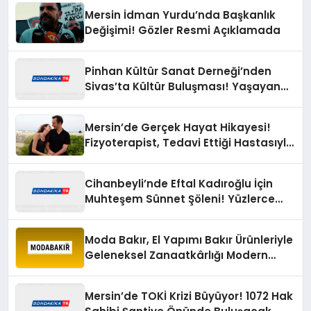
Mersin İdman Yurdu’nda Başkanlık
Değişimi! Gözler Resmi Açıklamada
Pinhan Kültür Sanat Derneği’nden
Sivas’ta Kültür Buluşması! Yaşayan
Miras Şöleni Büyük İlgi Gördü
Mersin’de Gerçek Hayat Hikayesi!
Fizyoterapist, Tedavi Ettiği Hastasıyla
Evlendi
Cihanbeyli’nde Eftal Kadıroğlu İçin
Muhteşem Sünnet Şöleni! Yüzlerce
Davetli Mutluluğa Ortak Oldu
Moda Bakır, El Yapımı Bakır Ürünleriyle
Geleneksel Zanaatkârlığı Modern
Yaşam Alanlarına Taşıyor
Mersin’de TOKİ Krizi Büyüyor! 1072 Hak