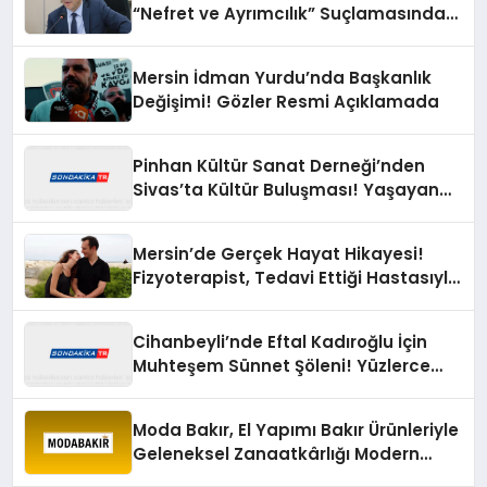
“Nefret ve Ayrımcılık” Suçlamasından
Beraat Etti
Mersin İdman Yurdu’nda Başkanlık
Değişimi! Gözler Resmi Açıklamada
Pinhan Kültür Sanat Derneği’nden
Sivas’ta Kültür Buluşması! Yaşayan
Miras Şöleni Büyük İlgi Gördü
Mersin’de Gerçek Hayat Hikayesi!
Fizyoterapist, Tedavi Ettiği Hastasıyla
Evlendi
Cihanbeyli’nde Eftal Kadıroğlu İçin
Muhteşem Sünnet Şöleni! Yüzlerce
Davetli Mutluluğa Ortak Oldu
Moda Bakır, El Yapımı Bakır Ürünleriyle
Geleneksel Zanaatkârlığı Modern
Yaşam Alanlarına Taşıyor