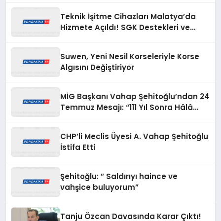
Teknik İşitme Cihazları Malatya’da
Hizmete Açıldı! SGK Destekleri ve
Açılışa Özel Fırsatlar Dikkat Çekiyor
Suwen, Yeni Nesil Korseleriyle Korse
Algısını Değiştiriyor
MİG Başkanı Vahap Şehitoğlu’ndan 24
Temmuz Mesajı: “111 Yıl Sonra Hâlâ
Basın Özgürlüğünü Konuşuyoruz”
CHP’li Meclis Üyesi A. Vahap Şehitoğlu
İstifa Etti
Şehitoğlu: ” Saldırıyı haince ve
vahşice buluyorum”
Tanju Özcan Davasında Karar Çıktı!