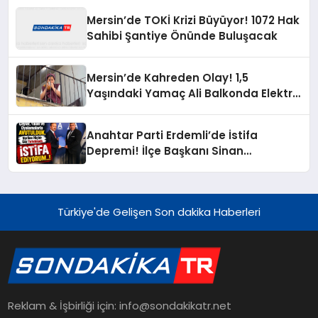
Mersin’de TOKİ Krizi Büyüyor! 1072 Hak
Sahibi Şantiye Önünde Buluşacak
Mersin’de Kahreden Olay! 1,5
Yaşındaki Yamaç Ali Balkonda Elektrik
Akımına Kapıldı
Anahtar Parti Erdemli’de İstifa
Depremi! İlçe Başkanı Sinan
Çaylar’dan İl Başkanına Sert Sözler
Türkiye'de Gelişen Son dakika Haberleri
Reklam & İşbirliği için: info@sondakikatr.net