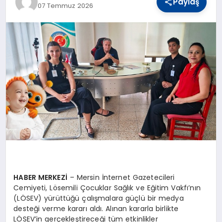
Paylaş
07 Temmuz 2026
YAŞAM
TEKNOLOJI
EKONOMI
EĞITIM
OTOMOBIL
HABER MERKEZİ
– Mersin İnternet Gazetecileri
Cemiyeti, Lösemili Çocuklar Sağlık ve Eğitim Vakfı’nın
(LÖSEV) yürüttüğü çalışmalara güçlü bir medya
desteği verme kararı aldı. Alınan kararla birlikte
LÖSEV’in gerçekleştireceği tüm etkinlikler