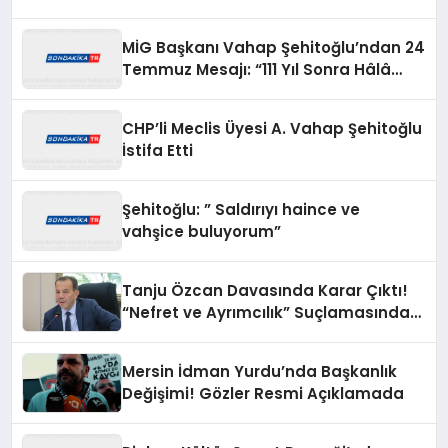
MİG Başkanı Vahap Şehitoğlu’ndan 24
Temmuz Mesajı: “111 Yıl Sonra Hâlâ
Basın Özgürlüğünü Konuşuyoruz”
CHP’li Meclis Üyesi A. Vahap Şehitoğlu
İstifa Etti
Şehitoğlu: ” Saldırıyı haince ve
vahşice buluyorum”
Tanju Özcan Davasında Karar Çıktı!
“Nefret ve Ayrımcılık” Suçlamasından
Beraat Etti
Mersin İdman Yurdu’nda Başkanlık
Değişimi! Gözler Resmi Açıklamada