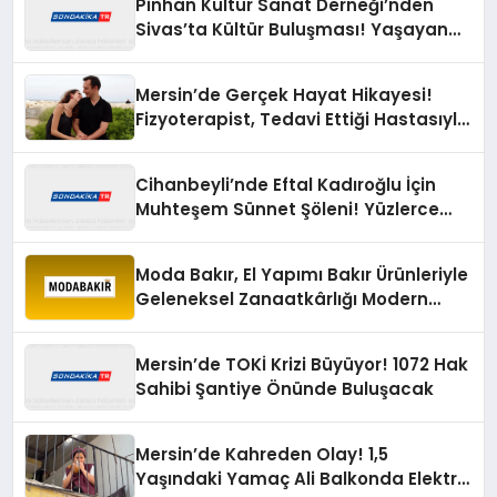
Pinhan Kültür Sanat Derneği’nden
Sivas’ta Kültür Buluşması! Yaşayan
Miras Şöleni Büyük İlgi Gördü
Mersin’de Gerçek Hayat Hikayesi!
Fizyoterapist, Tedavi Ettiği Hastasıyla
Evlendi
Cihanbeyli’nde Eftal Kadıroğlu İçin
Muhteşem Sünnet Şöleni! Yüzlerce
Davetli Mutluluğa Ortak Oldu
Moda Bakır, El Yapımı Bakır Ürünleriyle
Geleneksel Zanaatkârlığı Modern
Yaşam Alanlarına Taşıyor
Mersin’de TOKİ Krizi Büyüyor! 1072 Hak
Sahibi Şantiye Önünde Buluşacak
Mersin’de Kahreden Olay! 1,5
Yaşındaki Yamaç Ali Balkonda Elektrik