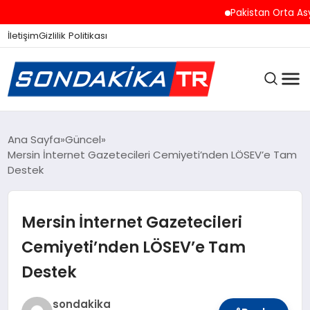
Pakistan Orta Asya ve 
İletişim
Gizlilik Politikası
ANASAYFA
Ana Sayfa
Güncel
Mersin İnternet Gazetecileri Cemiyeti’nden LÖSEV’e Tam
Destek
SON DAKIKA
Mersin İnternet Gazetecileri
GÜNCEL
Cemiyeti’nden LÖSEV’e Tam
Destek
SPOR
sondakika