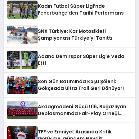
Kadın Futbol Süper Ligi’nde
Fenerbahçe’den Tarihi Performans
SNX Türkiye: Kar Motosikleti
Şampiyonası Türkiye’yi Tanıttı
Adana Demirspor Süper Lig’e Veda
Etti
Son Gün Batımında Koşu Şöleni:
Gökçeada Ultra Trail Geri Dönüyor!
Akdağmadeni Gücü U16, Boğazlıyan
Deplasmanında Fair-Play Örneği
Sergiledi
TFF ve Emniyet Arasında Kritik
Görüşme: Gündem Neydi?