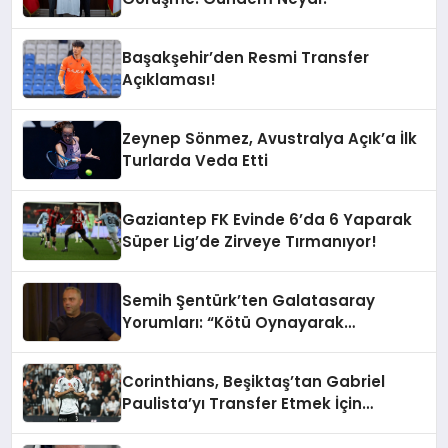
Başakşehir’den Resmi Transfer
Açıklaması!
Zeynep Sönmez, Avustralya Açık’a İlk
Turlarda Veda Etti
Gaziantep FK Evinde 6’da 6 Yaparak
Süper Lig’de Zirveye Tırmanıyor!
Semih Şentürk’ten Galatasaray
Yorumları: “Kötü Oynayarak
Kazanıyorlar”
Corinthians, Beşiktaş’tan Gabriel
Paulista’yı Transfer Etmek İçin
Görüşmelere Başladı