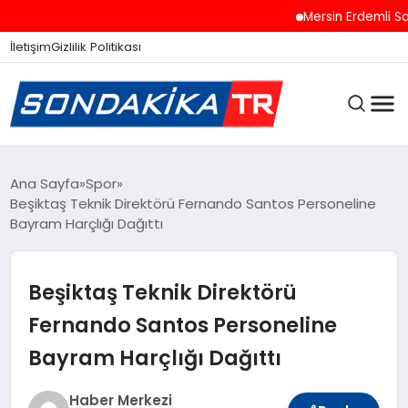
Mersin Erdemli Sahille
İletişim
Gizlilik Politikası
ANASAYFA
Ana Sayfa
Spor
Beşiktaş Teknik Direktörü Fernando Santos Personeline
Bayram Harçlığı Dağıttı
SON DAKIKA
Beşiktaş Teknik Direktörü
GÜNCEL
Fernando Santos Personeline
Bayram Harçlığı Dağıttı
SPOR
Haber Merkezi