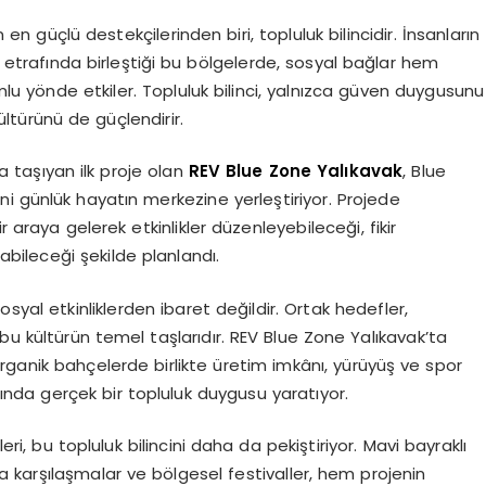
n güçlü destekçilerinden biri, topluluk bilincidir. İnsanların
aç etrafında birleştiği bu bölgelerde, sosyal bağlar hem
u yönde etkiler. Topluluk bilinci, yalnızca güven duygusunu
türünü de güçlendirir.
 taşıyan ilk proje olan
REV Blue Zone Yalıkavak
, Blue
i günlük hayatın merkezine yerleştiriyor. Projede
r araya gelerek etkinlikler düzenleyebileceği, fikir
abileceği şekilde planlandı.
syal etkinliklerden ibaret değildir. Ortak hedefler,
bu kültürün temel taşlarıdır. REV Blue Zone Yalıkavak’ta
 organik bahçelerde birlikte üretim imkânı, yürüyüş ve spor
sında gerçek bir topluluk duygusu yaratıyor.
eri, bu topluluk bilincini daha da pekiştiriyor. Mavi bayraklı
da karşılaşmalar ve bölgesel festivaller, hem projenin