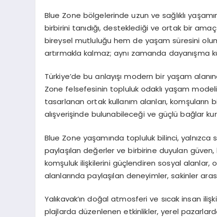
Blue Zone bölgelerinde uzun ve sağlıklı yaşamın e
birbirini tanıdığı, desteklediği ve ortak bir am
bireysel mutluluğu hem de yaşam süresini oluml
artırmakla kalmaz; aynı zamanda dayanışma kül
Türkiye’de bu anlayışı modern bir yaşam alanına
Zone felsefesinin topluluk odaklı yaşam modelin
tasarlanan ortak kullanım alanları, komşuların bi
alışverişinde bulunabileceği ve güçlü bağlar kur
Blue Zone yaşamında topluluk bilinci, yalnızca so
paylaşılan değerler ve birbirine duyulan güven, 
komşuluk ilişkilerini güçlendiren sosyal alanlar,
alanlarında paylaşılan deneyimler, sakinler ara
Yalıkavak’ın doğal atmosferi ve sıcak insan ilişkil
plajlarda düzenlenen etkinlikler, yerel pazarlar