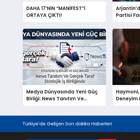
DAHA 17’NİN “MANİFEST”İ
Arjantin
ORTAYA ÇIKTI!
Partisi F
Salgını N
Medya Dünyasında Yeni Güç
Haymoni,
Birliği: News Tanıtım Ve
Deneyim 
GerçekTaraf Stratejik İş
Kapılarını
Birliğinde
Türkiye'de Gelişen Son dakika Haberleri