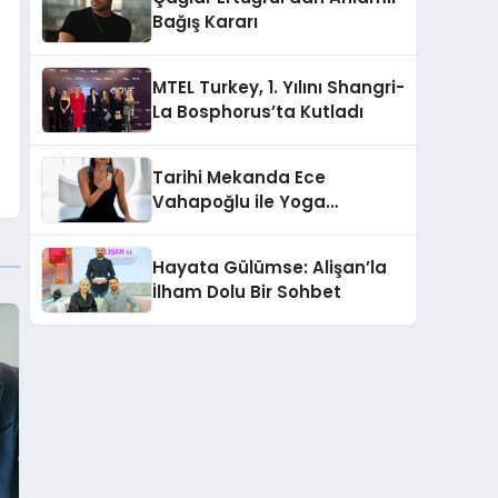
Bağış Kararı
MTEL Turkey, 1. Yılını Shangri-
La Bosphorus’ta Kutladı
Tarihi Mekanda Ece
Vahapoğlu ile Yoga
Deneyimi
Hayata Gülümse: Alişan’la
İlham Dolu Bir Sohbet