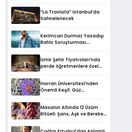
“La Traviata” İstanbul’da
Sahnelenecek
Kerimcan Durmaz Yasadışı
Bahis Soruşturması
Kapsamında Gözaltına
Alındı!
İzmir Şehir Tiyatroları’nda
perde öğretmenlere özel
açıldı
Harran Üniversitesi’nden
Önemli Keşif: Güz
Çiğdeminin Yeni Türü
Literatüre Kazandırıldı
Masanın Altında 12 Üzüm
Ritüeli: Şans, Aşk ve Bereket
İçin 100 Yıllık Gelenek
Çağlar Ertuğrul’dan Anlamlı