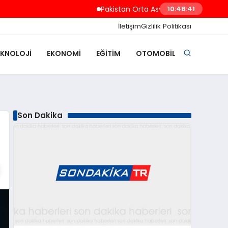
Pakistan Orta Asya ve Dost Ülkeler İçin 35
10:48:42
İletişim
Gizlilik Politikası
EKNOLOJI
EKONOMI
EĞITIM
OTOMOBIL
Son Dakika