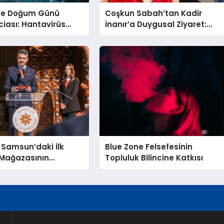
’de Doğum Günü
Coşkun Sabah’tan Kadir
aciası: Hantavirüs
İnanır’a Duygusal Ziyaret:
asıl Başladı?
“Gözlerinin İçi Güldü”
 Samsun’daki İlk
Blue Zone Felsefesinin
Mağazasının
Topluluk Bilincine Katkısı
 Açtı