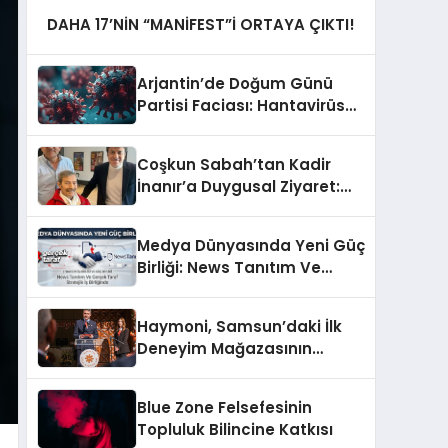
DAHA 17’NİN “MANİFEST”İ ORTAYA ÇIKTI!
Arjantin’de Doğum Günü
Partisi Faciası: Hantavirüs
Salgını Nasıl Başladı?
Coşkun Sabah’tan Kadir
İnanır’a Duygusal Ziyaret:
“Gözlerinin İçi Güldü”
Medya Dünyasında Yeni Güç
Birliği: News Tanıtım Ve
GerçekTaraf Stratejik İş
Birliğinde
Haymoni, Samsun’daki İlk
Deneyim Mağazasının
Kapılarını Açtı
Blue Zone Felsefesinin
Topluluk Bilincine Katkısı