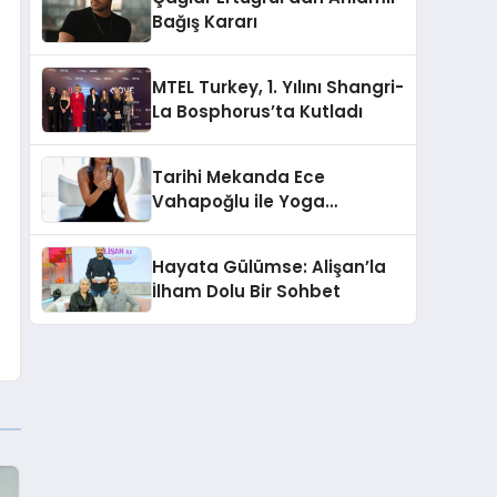
Bağış Kararı
MTEL Turkey, 1. Yılını Shangri-
La Bosphorus’ta Kutladı
Tarihi Mekanda Ece
Vahapoğlu ile Yoga
Deneyimi
Hayata Gülümse: Alişan’la
İlham Dolu Bir Sohbet