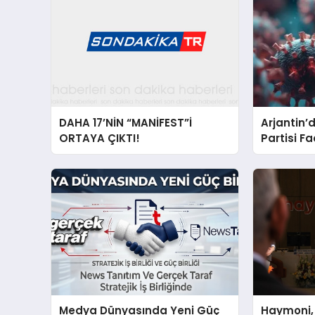
DAHA 17’NİN “MANİFEST”İ
Arjantin
ORTAYA ÇIKTI!
Partisi F
Salgını N
Medya Dünyasında Yeni Güç
Haymoni,