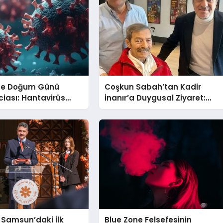
’de Doğum Günü
Coşkun Sabah’tan Kadir
aciası: Hantavirüs
İnanır’a Duygusal Ziyaret:
asıl Başladı?
“Gözlerinin İçi Güldü”
 Samsun’daki İlk
Blue Zone Felsefesinin