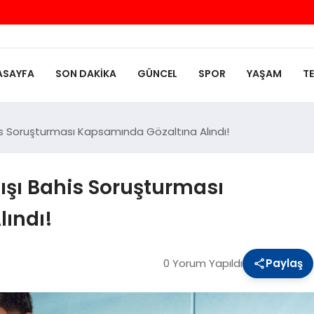
ASAYFA
SON DAKIKA
GÜNCEL
SPOR
YAŞAM
T
 Soruşturması Kapsamında Gözaltına Alındı!
şı Bahis Soruşturması
ındı!
0 Yorum Yapıldı
Paylaş