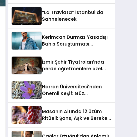
“La Traviata” İstanbul’da
Sahnelenecek
Kerimcan Durmaz Yasadışı
Bahis Soruşturması
Kapsamında Gözaltına
Alındı!
İzmir Şehir Tiyatroları’nda
perde öğretmenlere özel
açıldı
Harran Üniversitesi’nden
Önemli Keşif: Güz
Çiğdeminin Yeni Türü
Literatüre Kazandırıldı
Masanın Altında 12 Üzüm
Ritüeli: Şans, Aşk ve Bereket
İçin 100 Yıllık Gelenek
Çağlar Ertuğrul’dan Anlamlı