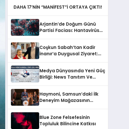
DAHA 17’NİN “MANİFEST”İ ORTAYA ÇIKTI!
Arjantin’de Doğum Günü
Partisi Faciası: Hantavirüs
Salgını Nasıl Başladı?
Coşkun Sabah’tan Kadir
İnanır’a Duygusal Ziyaret:
“Gözlerinin İçi Güldü”
Medya Dünyasında Yeni Güç
Birliği: News Tanıtım Ve
GerçekTaraf Stratejik İş
Birliğinde
Haymoni, Samsun’daki İlk
Deneyim Mağazasının
Kapılarını Açtı
Blue Zone Felsefesinin
Topluluk Bilincine Katkısı