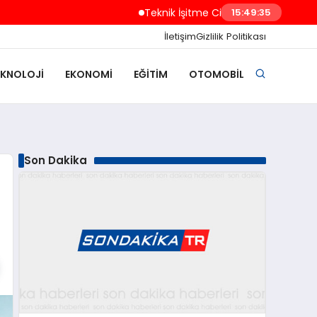
Teknik İşitme Cihazları Malatya’da Hizmete 
15:49:36
İletişim
Gizlilik Politikası
EKNOLOJI
EKONOMI
EĞITIM
OTOMOBIL
Son Dakika