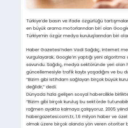
Türkiye’de basın ve ifade özgürlüğü tartışmala
en büyük arama motorlarından biri olan Google’
Türkiye’nin özgür medya kuruluşlarından biri o
Haber Gazetesi’nden Vadi Sağdıç, internet medy
vurgulayarak, Google’ın yaptığı yeni algoritma değ
savundu. Sağdıç, medya sektöründe yeri olan h
güncellemesiyle trafik kaybı yaşadığını ve bu du
“Bizim gibi istihdam sağlayan birçok büyük 
değildir,” dedi.
Dünyada hızla gelişen sosyal habercilikle birlikt
“Bizim gibi birçok kuruluş bu sektörde tutunabil
rağmen ayakta kalmaya çalışıyoruz. 2005 yılı
habergazetesi.com.tr, 1.6 milyon haber ve özel i
olmak üzere birçok alanda yön veren otoriter bi