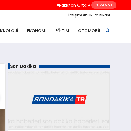
Pakistan Orta Asya ve Dost Ülkeler İçin 350 Ki
05:45:22
İletişim
Gizlilik Politikası
EKNOLOJI
EKONOMI
EĞITIM
OTOMOBIL
Son Dakika