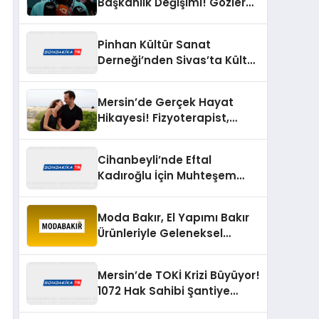
Başkanlık Değişimi! Gözler
Resmi Açıklamada
Pinhan Kültür Sanat
Derneği’nden Sivas’ta Kültür
Buluşması! Yaşayan Miras
Şöleni Büyük İlgi Gördü
Mersin’de Gerçek Hayat
Hikayesi! Fizyoterapist,
Tedavi Ettiği Hastasıyla
Evlendi
Cihanbeyli’nde Eftal
Kadıroğlu İçin Muhteşem
Sünnet Şöleni! Yüzlerce
Davetli Mutluluğa Ortak
Moda Bakır, El Yapımı Bakır
Oldu
Ürünleriyle Geleneksel
Zanaatkârlığı Modern
Yaşam Alanlarına Taşıyor
Mersin’de TOKİ Krizi Büyüyor!
1072 Hak Sahibi Şantiye
Önünde Buluşacak