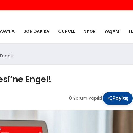
ASAYFA
SON DAKIKA
GÜNCEL
SPOR
YAŞAM
T
Engel!
si’ne Engel!
0 Yorum Yapıldı
Paylaş