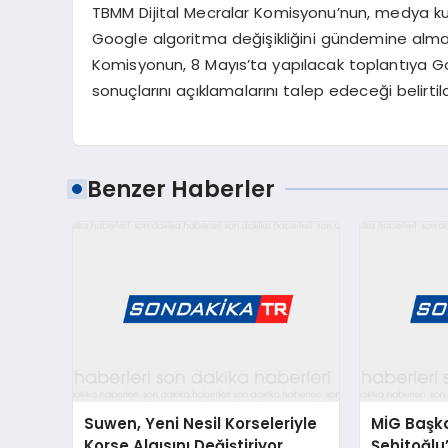
TBMM Dijital Mecralar Komisyonu’nun, medya kur
Google algoritma değişikliğini gündemine alması
Komisyonun, 8 Mayıs’ta yapılacak toplantıya G
sonuçlarını açıklamalarını talep edeceği belirtild
Benzer Haberler
Suwen, Yeni Nesil Korseleriyle
MİG Başk
Korse Algısını Değiştiriyor
Şehitoğl