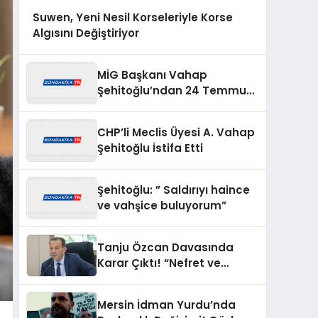
Suwen, Yeni Nesil Korseleriyle Korse
Algısını Değiştiriyor
MİG Başkanı Vahap
Şehitoğlu’ndan 24 Temmuz
Mesajı: “111 Yıl Sonra Hâlâ
Basın Özgürlüğünü
CHP’li Meclis Üyesi A. Vahap
Konuşuyoruz”
Şehitoğlu İstifa Etti
Şehitoğlu: ” Saldırıyı haince
ve vahşice buluyorum”
Tanju Özcan Davasında
Karar Çıktı! “Nefret ve
Ayrımcılık” Suçlamasından
Beraat Etti
Mersin İdman Yurdu’nda