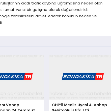
uluşlarının ciddi trafik kaybına uğramasına neden olan
 umut verici bir gelişme olarak değerlendirildi.
oogle temsilcilerini davet ederek konunun neden ve
i.
anı Vahap
CHP’li Meclis Üyesi A. Vahap
u’ndan 24 Temmuz
Şehitoğlu İstifa Etti