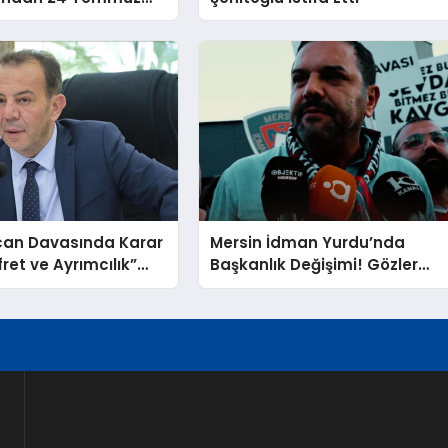
11 Yıl Sonra Hâlâ Basın
ünü Konuşuyoruz”
can Davasında Karar
Mersin İdman Yurdu’nda
fret ve Ayrımcılık”
Başkanlık Değişimi! Gözler
ından Beraat Etti
Resmi Açıklamada