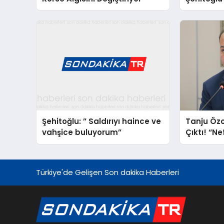
Mesajı: “1
Özgürlüğ
Şehitoğlu: ” Saldırıyı haince ve
Tanju Öz
vahşice buluyorum”
Çıktı! “Ne
Suçlamas
Türkiye'de Gelişen Son dakika Haberleri