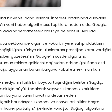
rına bir yenisi daha eklendi. İnternet ortamında dünyanın
ın yeni haber algoritması, tepkilere neden oldu. Google,
lan www.habergazetesi.com.tr’ye de sansür uyguladı.
a sektöründe olgun ve köklü bir yere sahip olduklarını
işikliğinin Türkiye’nin uluslararası prestijine zarar verdiğini
aber gazetesi’nin, Google’ın sözde algoritma
rumun reklam gelirlerini doğrudan etkilediğini ifade etti.
kuruluşa uygulanan bu ambargoyu kabul etmek mümkün
e medyanın farklı bir boyuta taşındığını belirten Sağdıç,
mek için büyük fedakârlık yapıyor. Ekonomik zorluklara
ndan bu yana yayın hayatına devam eden
çerik barındırıyor. Ekonomi ve sosyal etkinlikler başta
r haber portalıyız,” şeklinde konuştu. Sağdıç, algoritma