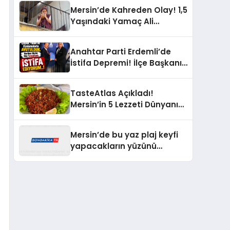
Mersin’de Kahreden Olay! 1,5
Yaşındaki Yamaç Ali
Balkonda Elektrik Akımına
Kapıldı
Anahtar Parti Erdemli’de
İstifa Depremi! İlçe Başkanı
Sinan Çaylar’dan İl
Başkanına Sert Sözler
TasteAtlas Açıkladı!
Mersin’in 5 Lezzeti Dünyanın
En İyi Salataları Arasına
Girdi
Mersin’de bu yaz plaj keyfi
yapacakların yüzünü
güldüren bir haber geldi