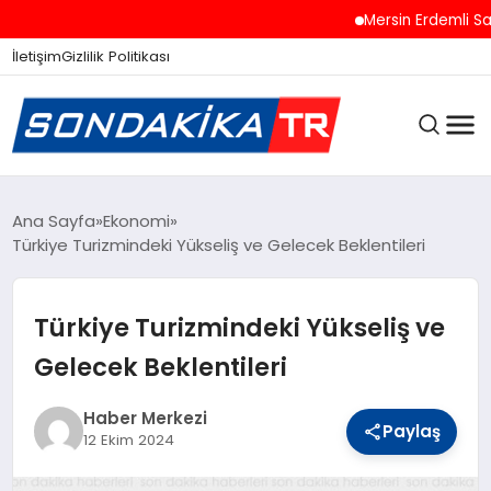
Mersin Erdemli Sahiller
İletişim
Gizlilik Politikası
ANASAYFA
Ana Sayfa
Ekonomi
Türkiye Turizmindeki Yükseliş ve Gelecek Beklentileri
SON DAKIKA
Türkiye Turizmindeki Yükseliş ve
Gelecek Beklentileri
GÜNCEL
Haber Merkezi
Paylaş
12 Ekim 2024
SPOR