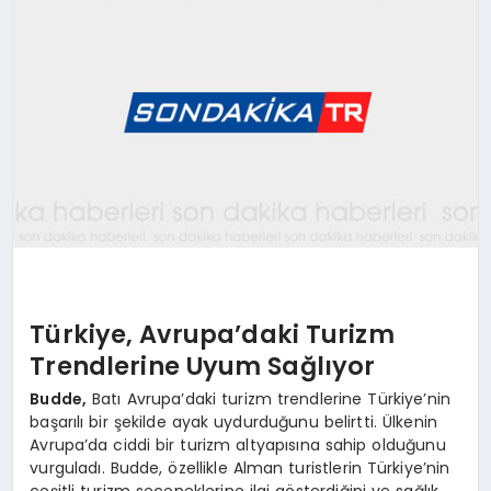
YAŞAM
TEKNOLOJI
EKONOMI
EĞITIM
Türkiye, Avrupa’daki Turizm
Trendlerine Uyum Sağlıyor
OTOMOBIL
Budde,
Batı Avrupa’daki turizm trendlerine Türkiye’nin
başarılı bir şekilde ayak uydurduğunu belirtti. Ülkenin
Avrupa’da ciddi bir turizm altyapısına sahip olduğunu
vurguladı. Budde, özellikle Alman turistlerin Türkiye’nin
çeşitli turizm seçeneklerine ilgi gösterdiğini ve sağlık,