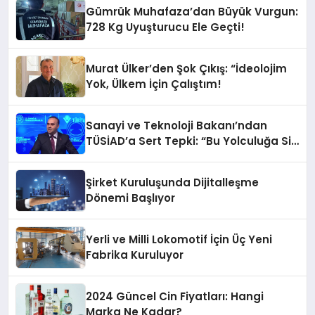
Gümrük Muhafaza’dan Büyük Vurgun:
728 Kg Uyuşturucu Ele Geçti!
Murat Ülker’den Şok Çıkış: “İdeolojim
Yok, Ülkem İçin Çalıştım!
Sanayi ve Teknoloji Bakanı’ndan
TÜSİAD’a Sert Tepki: “Bu Yolculuğa Siz
de Sahip Çıkın”
Şirket Kuruluşunda Dijitalleşme
Dönemi Başlıyor
Yerli ve Milli Lokomotif İçin Üç Yeni
Fabrika Kuruluyor
2024 Güncel Cin Fiyatları: Hangi
Marka Ne Kadar?